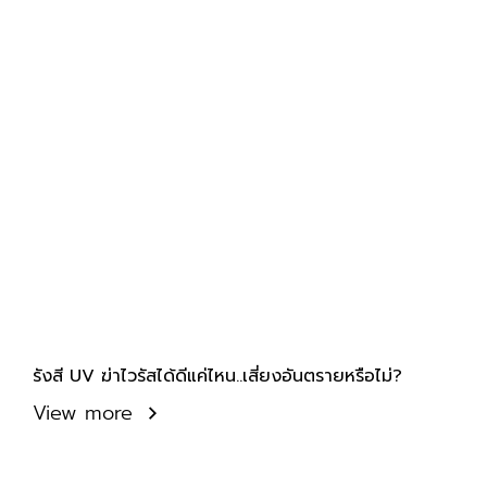
รังสี UV ฆ่าไวรัสได้ดีแค่ไหน..เสี่ยงอันตรายหรือไม่?
View more