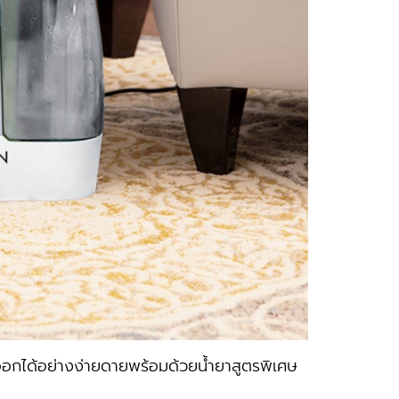
กได้อย่างง่ายดายพร้อมด้วยนํ้ายาสูตรพิเศษ