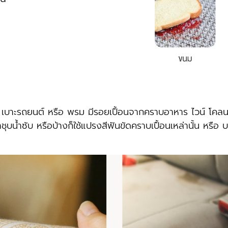
บาะรถยนต์ หรือ พรม มีรอยเปื้อนจากคราบอาหาร ไวน์ โคลน 
ุบนํ้าซับ หรือบ้างก็ใช้แปรงสีฟันขัดคราบเปื้อนเหล่านั้น หรือ