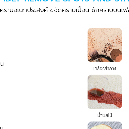
ดคราบอเนกประสงค์ ขจัดคราบเปื้อน ซักคราบบนเฟอร
อน
อน