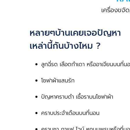
เครื่องขจั
หลายๆบ้านเคยเจอปัญหา
เหล่านี้กันบ้างไหม ?
ลูกฉี่รด เลือดกําเดา หรืออาเจียนบนที่น
โซฟาผ้าแสนรัก
ปัญหาคราบดํา เชื้อราบนโซฟาผ้า
คราบประจําเดือนบนที่นอน
คราบชา กาแฟ ไวน์ หกบนพรมหรือที่น