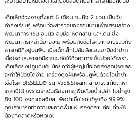
สะอาดอย่างหมดจด และยังปลอดภัยจากสารเคมีอีกด้วย
เด็กเล็กช่วงอายุตั้งแต่ 6 เดือน จนถึง 2 ขวบ เป็นวัย
กำลังเรียนรู้ พร้อมที่จะสำรวจของรอบบ้านเพื่อเสริมสร้าง
พัฒนาการ เช่น อมนิ้ว อมมือ หัดคลาน และเดิน ซึ่ง
พัฒนาการเหล่านี้อาจจะมาพร้อมกับชื้อโรคมากมายรวมทั้ง
สารเคมีที่อยู่บนพื้น เมื่อเด็กเล็กไปสัมผัสและเอามือข้าปาก
เชื้อโรคและสารเคมีอาจจะก่อให้กิดอาการเจ็บป่วยได้เพราะ
เด็กเล็กยังมีภูมิคุ้มกันน้อยกว่าผู้ใหญ่เมื่อเจอสิ่งสกปรกเลย
จะทำให้ป่วยได้ง่าย เครื่องดูดฝุ่นพร้อมถูพื้นด้วยไอน้ำฆ่า
เชื้อโรค BISSELL® รุ่น Vac&Steam สามารถแก้ปัญหา
เหล่านี้ได้ เพราะเราเน้นเรื่องการถูพื้นด้วยน้ำเปล่า ไอน้ำสูง
ถึง 100 องศาเซลซียส เพื่อฆ่าเชื้อโรคได้สูงถึง 99.9%
คุณสามารถทำความสะอาดพื้นแผ่นรองคลานก่อนที่จะให้
น้องๆคลาดหรือหัดเดิน