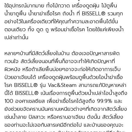
ใช้อุปกรณ์มากมาย ทั้งไม้กวาด เครื่องดูดฝุ่น ไม้ถูพื้น
น้ำยาถูพื้น น้ำยาฆ่าเชื้อโรค ถังน้ำ ที่ BISSELL® รวมทุก
อย่างไว้ในเครื่องเดียวที่ให้คุณทำความสะอาดพื้นได้ขั้น
ตอนเดียว ทั้ง ดูด ถู พร้อมฆ่าเชื้อโรค โดยใช้แค่เพียงน้ำ
เปล่าเท่านั้น
หลายๆบ้านที่มีสัตว์เลี้ยงในบ้าน ต้องเจอปัญหาสารพัด
กวนใจ สัตว์เลี้ยงนอนที่พื้นก็อาจจะทำให้เกิดปัญหาที่
ผิวหนัง หรือถ้าเลียพื้นบ่อยๆอาจจะก่อให้เกิดอาการเจ็บ
ป่วยอาเจียนได้ เครื่องดูดฝุ่นพร้อมถูพื้นด้วยไอน้ำฆ่าเชื้อ
โรค BISSELL® รุ่น Vac&Steam สามารถแก้ปัญหาเหล่า
นี้ได้ BISSELL® เน้นเรื่องการถูพื้นด้วยน้ำเปล่าไอน้ำสูงถึง
100 องศาเชลซียส เพื่อฆ่าเชื้อโรคได้สูงถึง 99.9% และ
ยังช่วยขจัดคราบมันคราบเหนียวต่างๆที่เกิดจากสัตว์เลี้ยง
เช่นน้ำลาย ปัสสาวะ หรือคราบอาเจียน ดังนั้น สัตว์เลี้ยง
ของท่านจะไม่เจอกับสารเคมีอีกต่อไป และบ้านของคุณจะ