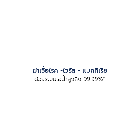
ฆ่าเชื้อไรค -ไวรัส - แบคทีเรีย
ด้วยระบบไอน้ำสูงถึง 99.99%*