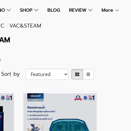
NNO
SHOP
BLOG
REVIEW
More
C : VAC&STEAM
EAM
ม
Sort by