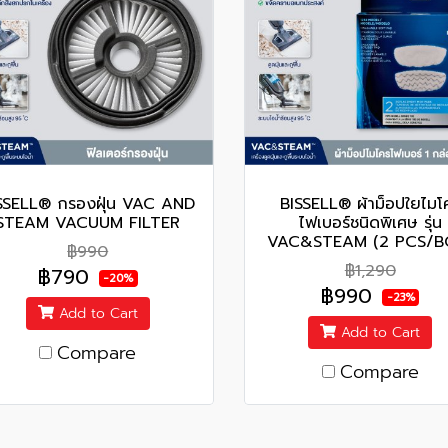
SSELL® กรองฝุ่น VAC AND
BISSELL® ผ้าม็อปใยไมโ
STEAM VACUUM FILTER
ไฟเบอร์ชนิดพิเศษ รุ่น
VAC&STEAM (2 PCS/B
฿990
฿1,290
฿790
-20%
฿990
-23%
Add to Cart
Add to Cart
Compare
Compare