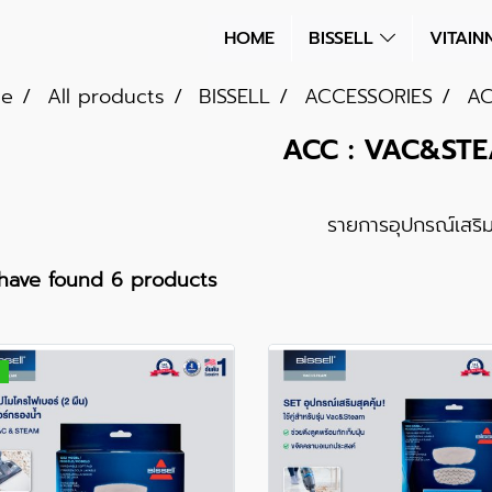
HOME
BISSELL
VITAI
e
All products
BISSELL
ACCESSORIES
AC
ACC : VAC&ST
รายการอุปกรณ์เสริ
have found 6 products