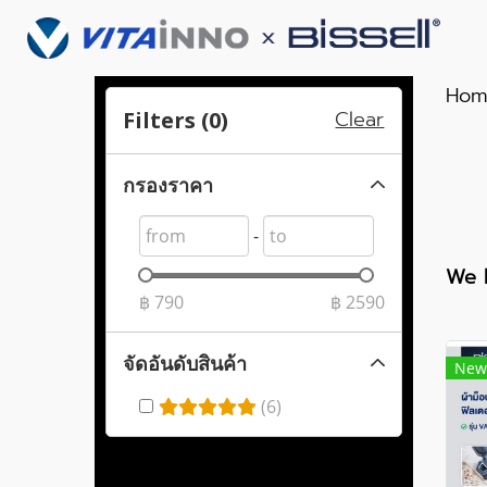
Hom
Clear
Filters (
0
)
กรองราคา
-
We 
฿
790
฿
2590
จัดอันดับสินค้า
New
(6)