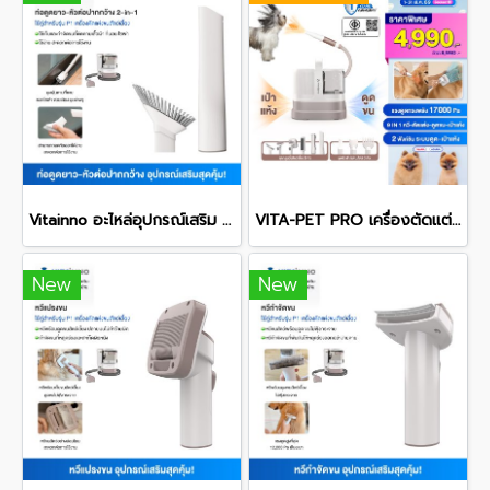
Vitainno อะไหล่อุปกรณ์เสริม รุ่น P1 และ Pet Pro หัวต่อทำความสะอาดที่แคบและปากกว้าง
VITA-PET PRO เครื่องตัดแต่งและเป่าขนสัตว์เอนกประสงค์
New
New