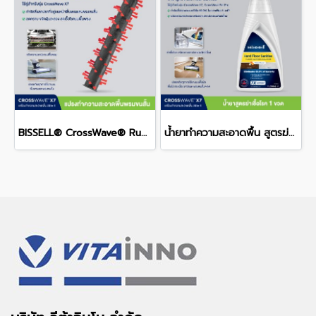
BISSELL® CrossWave® Rug Brush Roll แปรงไนลอนสำหรับทำความสะอาดพื้นพรม (สำหรับรุ่น Crosswave® X7 เท่านั้น)
น้ำยาทำความสะอาดพื้น สูตรฆ่าเชื้อโรค สำหรับรุ่น CrossWave®