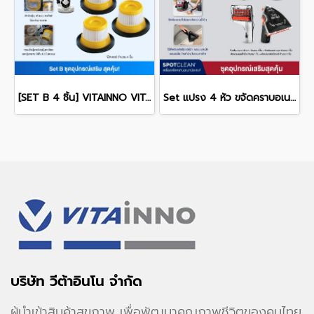
[SET B 4 ชิ้น] VITAINNO VITA-HEALTH V2 FILTER HEPA H13 ฟิลเตอร์สำหรับเครื่องดูดไรฝุ่น
Set แปรง 4 หัว ขจัดคราบอเนกประสงค์ สำหรับรุ่น Spotclean® / Spotclean PRO
บริษัท วีต้าอินโน จำกัด
ผู้นำเข้าสินค้าสุขภาพ เพื่อพัฒนาคุณภาพชีวิตของคนไทย