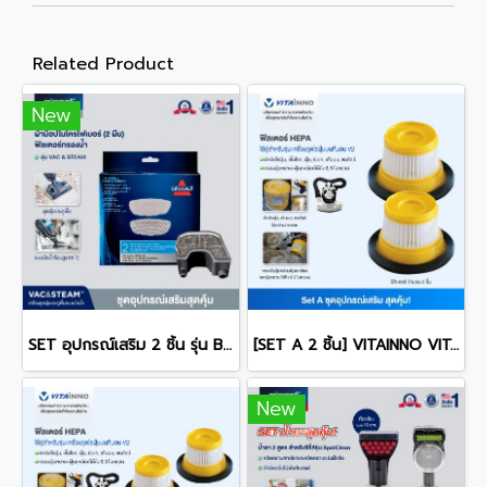
Related Product
New
SET อุปกรณ์เสริม 2 ชิ้น รุ่น BISSELL® VAC&STEAM
[SET A 2 ชิ้น] VITAINNO VITA-HEALTH V2 FILTER HEPA H13 ฟิลเตอร์สำหรับเครื่องดูดไรฝุ่น
New