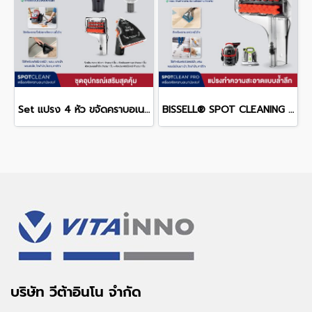
Set แปรง 4 หัว ขจัดคราบอเนกประสงค์ สำหรับรุ่น Spotclean® / Spotclean PRO
BISSELL® SPOT CLEANING Deep Reach Tool 2367 หัวแปรงทำความสะอาดพรมแบบล้ำลึก
บริษัท วีต้าอินโน จำกัด