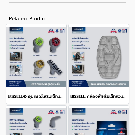
Related Product
BISSELL® อุปกรณ์เสริมเซ็ทแปรง 4 ชิ้น รุ่น POWERFRESH
BISSELL กล่องสำหรับเซ็ทหัวแปรง PowerFresh Slim steam