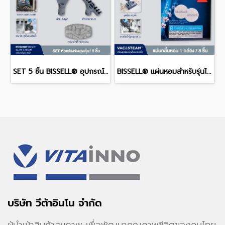
SET 5 ชิ้น BISSELL® อุปกรณ์เสริม สำหรับรุ่น POWERFRESH
BISSELL® แผ่นหอมสำหรับรุ่นไอน้ำ STEAM CLEANING SCENT DISCS (8 PCS/BOX)
บริษัท วีต้าอินโน จำกัด