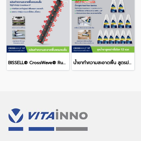
BISSELL® CrossWave® Rug Brush Roll แปรงไนลอนสำหรับทำความสะอาดพื้นพรม (สำหรับรุ่น Crosswave® X7 เท่านั้น)
น้ำยาทำความสะอาดพื้น สูตรฆ่าเชื้อโรค สำหรับรุ่น CrossWave® 12X