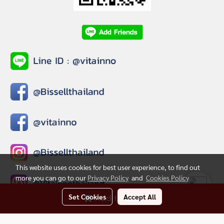
This website uses cookies for best user experience, to find out
more you can go to our
Privacy Policy
and
Cookies Policy
Set Cookies
Accept All
Add to Cart
© Copyright 2020 All Rights Reserved.